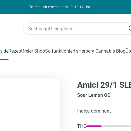
Telefonisch erreichbar Mo-Fr 10-17 Uhr
ry.de
Rezeptfreier Shop
So funktioniert's
Herbery Cannabis Blog
Üb
Amici 29/1 SL
Sour Lemon OG
Indica dominant
THC