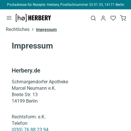
Postadresse für Rezepte: Herbery, Postfachnummer 33 01 35, 14171 Berlin
alt springen
Rechtliches
Impressum
Impressum
Herbery.de
Schmargendorfer Apotheke
Marcel Neumann e.K.
Breite Str. 13
14199 Berlin
Rechtsform: e.K.
Telefon:
(030) 76 88 23 94