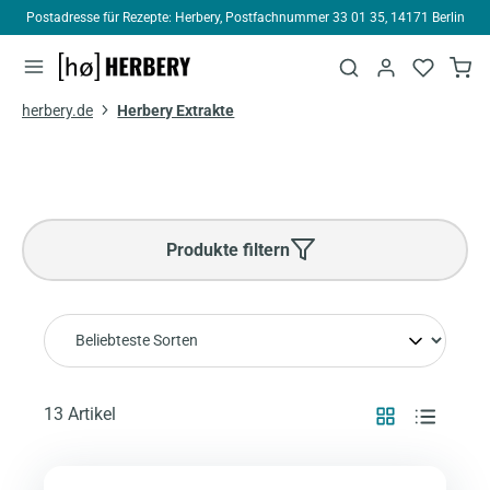
lin
Telefonisch erreichbar Mo-Fr 10-17 Uhr
alt springen
herbery.de
Herbery Extrakte
Produkte filtern
13 Artikel