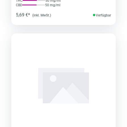
THC
50 mg/ml
CBD
50 mg/ml
5,69 €*
(inkl. MwSt.)
Verfügbar