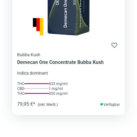
Bubba Kush
Demecan One Concentrate Bubba Kush
Indica dominant
THC
833 mg/ml
CBD
1 mg/ml
THC
850 mg/ml
79,95 €*
(inkl. MwSt.)
Verfügbar