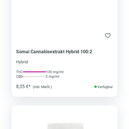
Somai Cannabisextrakt Hybrid 100:2
Hybrid
THC
100 mg/ml
CBD
2 mg/ml
8,35 €*
(inkl. MwSt.)
Verfügbar