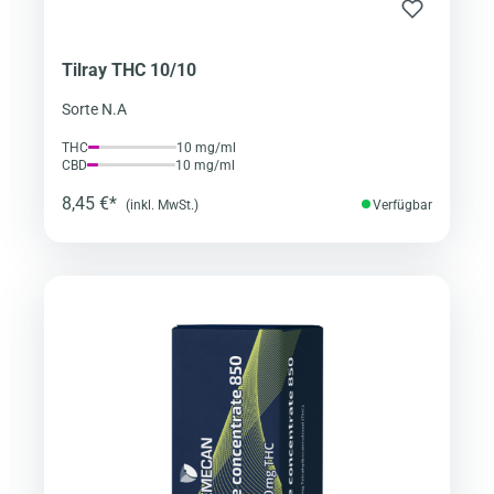
Tilray THC 10/10
Sorte N.A
THC
10 mg/ml
CBD
10 mg/ml
8,45 €*
(inkl. MwSt.)
Verfügbar