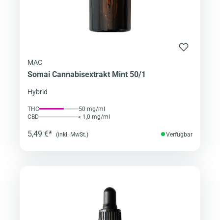
MAC
Somai Cannabisextrakt Mint 50/1
Hybrid
THC
50 mg/ml
CBD
< 1,0 mg/ml
5,49 €*
(inkl. MwSt.)
Verfügbar