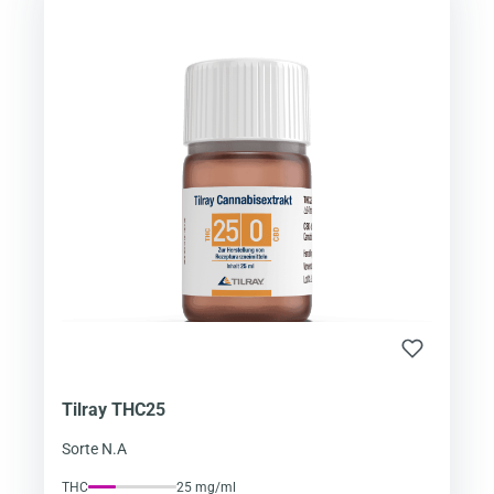
Tilray THC25
Sorte N.A
THC
25 mg/ml