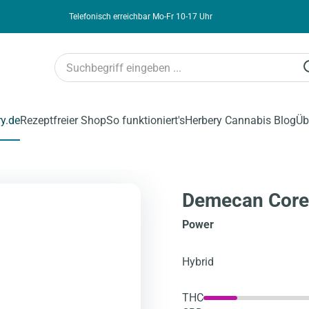
Telefonisch erreichbar Mo-Fr 10-17 Uhr
ry.de
Rezeptfreier Shop
So funktioniert's
Herbery Cannabis Blog
Üb
Demecan Core 
Power
Hybrid
THC