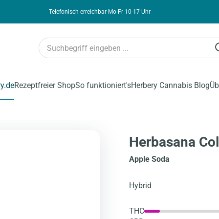
Telefonisch erreichbar Mo-Fr 10-17 Uhr
ry.de
Rezeptfreier Shop
So funktioniert's
Herbery Cannabis Blog
Üb
Herbasana Col
Apple Soda
Hybrid
THC