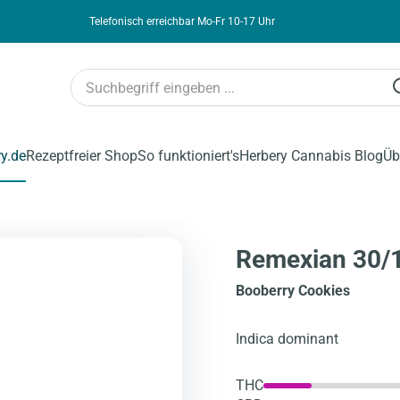
Telefonisch erreichbar Mo-Fr 10-17 Uhr
ry.de
Rezeptfreier Shop
So funktioniert's
Herbery Cannabis Blog
Üb
Remexian 30/1
Booberry Cookies
Indica dominant
THC