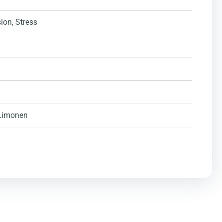
sion
, Stress
 Limonen