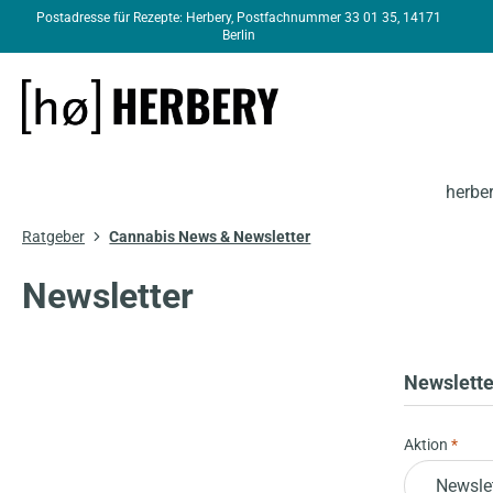
Postadresse für Rezepte: Herbery, Postfachnummer 33 01 35, 14171
springen
Zur Hauptnavigation springen
Berlin
herbe
Ratgeber
Cannabis News & Newsletter
Newsletter
Newslett
Aktion
*