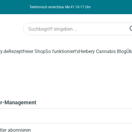
Telefonisch erreichbar Mo-Fr 10-17 Uhr
ry.de
Rezeptfreier Shop
So funktioniert's
Herbery Cannabis Blog
Üb
er-Management